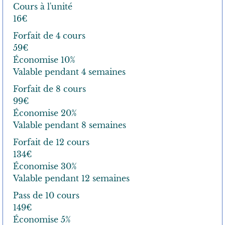
-êtr
Cours à l'unité
e en
16€
entr
Forfait de 4 cours
epri
59€
se
Économise 10%
Yo
Valable pendant 4 semaines
ga
Forfait de 8 cours
-
99€
Pil
Économise 20%
at
Valable pendant 8 semaines
es
su
Forfait de 12 cours
r
134€
m
Économise 30%
es
Valable pendant 12 semaines
ur
Pass de 10 cours
e
149€
Tari
Économise 5%