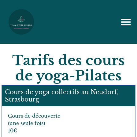
Acc
ueil
Cou
rs
en
Tarifs des cours
prés
enti
de yoga-Pilates
el
Co
ur
Cours de yoga collectifs au Neudorf,
s
Strasbourg
en
lig
Cours de découverte
ne
(une seule fois)
10€
Bien