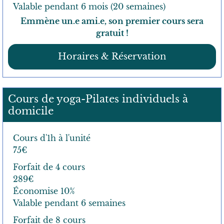
fs
Valable pendant 6 mois (20 semaines)
Emmène un.e ami.e, son premier cours sera
Con
gratuit !
tact
Horaires & Réservation
Cours de yoga-Pilates individuels à
domicile
Cours d'1h à l'unité
75€
Forfait de 4 cours
289€
Économise 10%
Valable pendant 6 semaines
Forfait de 8 cours